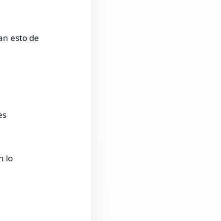
an esto de
es
n lo