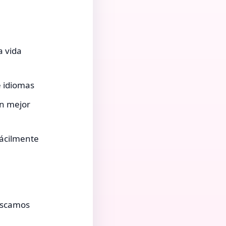
a vida
e idiomas
en mejor
ácilmente
buscamos