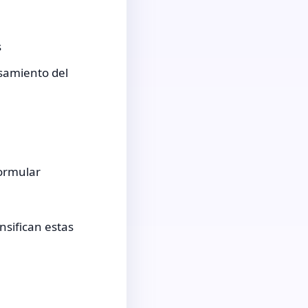
s
esamiento del
ormular
nsifican estas