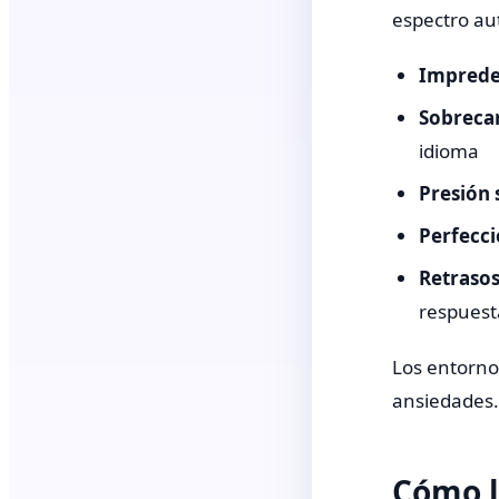
espectro au
Impredec
Sobrecar
idioma
Presión 
Perfecc
Retrasos
respuest
Los entorno
ansiedades.
Cómo l