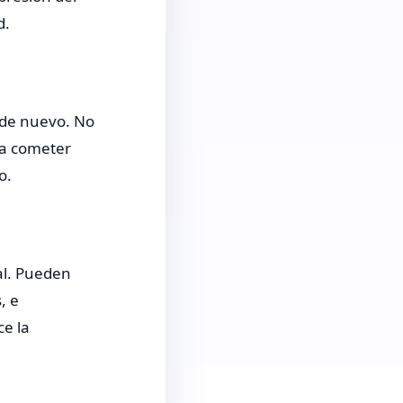
d.
 de nuevo. No
ara cometer
o.
ial. Pueden
, e
ce la