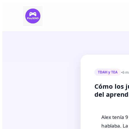
•
6 m
TDAH y TEA
Cómo los j
del aprend
Alex tenía 9
hablaba. La