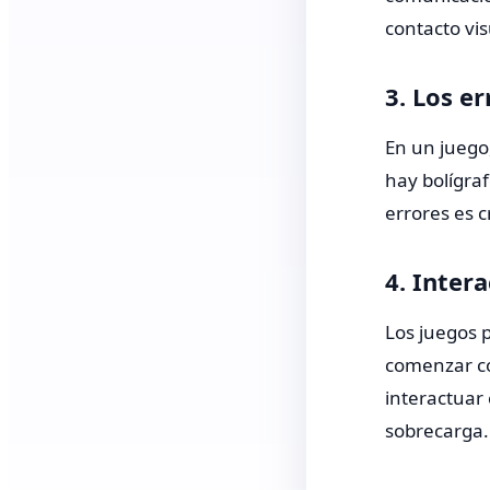
contacto vis
3. Los e
En un juego
hay bolígraf
errores es c
4. Inter
Los juegos p
comenzar co
interactuar
sobrecarga.