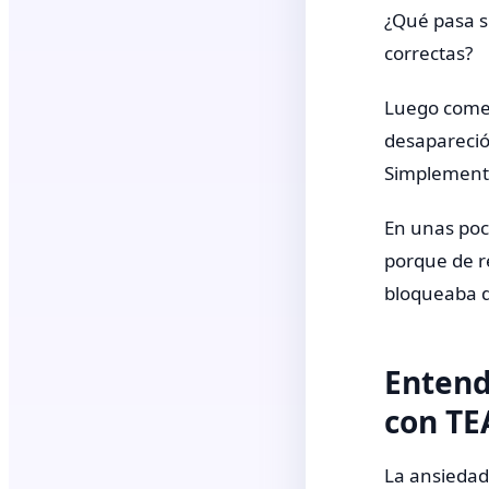
¿Qué pasa si
correctas?
Luego comen
desapareció
Simplemente
En unas poc
porque de r
bloqueaba d
Entend
con TE
La ansiedad 