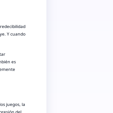
redecibilidad
uye. Y cuando
tar
ambién es
ntemente
os juegos, la
presión del