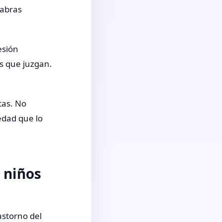
labras
esión
s que juzgan.
tas. No
edad que lo
 niños
astorno del