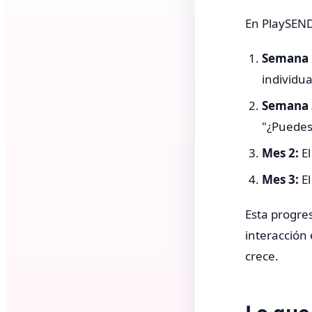
En PlaySEND
Semana 
individua
Semana 
"¿Puedes
Mes 2:
El
Mes 3:
El
Esta progre
interacción
crece.