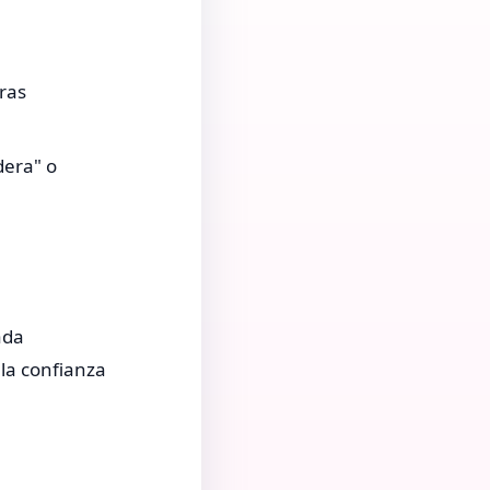
ras
dera" o
ada
 la confianza