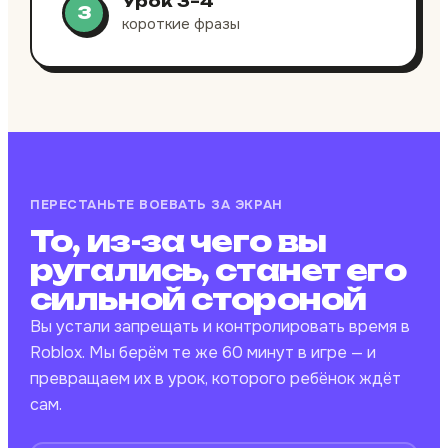
Урок 3–4
3
короткие фразы
ПЕРЕСТАНЬТЕ ВОЕВАТЬ ЗА ЭКРАН
То, из-за чего вы
ругались, станет его
сильной стороной
Вы устали запрещать и контролировать время в
Roblox. Мы берём те же 60 минут в игре — и
превращаем их в урок, которого ребёнок ждёт
сам.