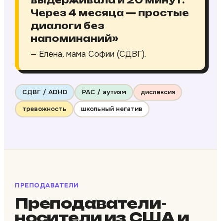
Через 4 месяца — простые
диалоги без
напоминаний»
— Елена, мама Софии (СДВГ).
СДВГ / ADHD
РАС / аутизм
дислексия
тревожность
школьный негатив
ПРЕПОДАВАТЕЛИ
Преподаватели-
носители из США и