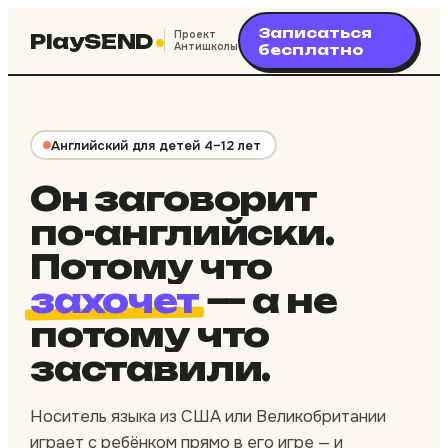
Записаться
Проект
PlaySEND
Антишколы
бесплатно
Английский для детей 4–12 лет
Он
заговорит
по-английски.
Потому
что
захочет
—
а
не
потому
что
заставили.
Носитель языка из США или Великобритании
играет с ребёнком прямо в его игре — и