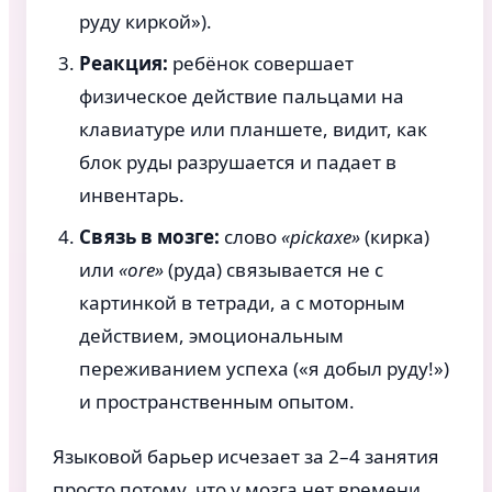
руду киркой»).
Реакция:
ребёнок совершает
физическое действие пальцами на
клавиатуре или планшете, видит, как
блок руды разрушается и падает в
инвентарь.
Связь в мозге:
слово
«pickaxe»
(кирка)
или
«ore»
(руда) связывается не с
картинкой в тетради, а с моторным
действием, эмоциональным
переживанием успеха («я добыл руду!»)
и пространственным опытом.
Языковой барьер исчезает за 2–4 занятия
просто потому, что у мозга нет времени