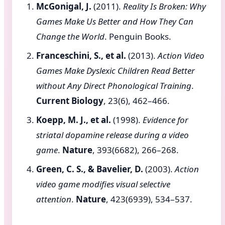
McGonigal, J.
(2011).
Reality Is Broken: Why
Games Make Us Better and How They Can
Change the World
. Penguin Books.
Franceschini, S., et al.
(2013).
Action Video
Games Make Dyslexic Children Read Better
without Any Direct Phonological Training
.
Current Biology
, 23(6), 462–466.
Koepp, M. J., et al.
(1998).
Evidence for
striatal dopamine release during a video
game
.
Nature
, 393(6682), 266–268.
Green, C. S., & Bavelier, D.
(2003).
Action
video game modifies visual selective
attention
.
Nature
, 423(6939), 534–537.