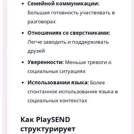
Семейной коммуникации:
Большая готовность участвовать в
разговорах
Отношениях со сверстниками:
Легче заводить и поддерживать
друзей
Уверенности:
Меньше тревоги о
социальных ситуациях
Использовании языка:
Более
спонтанное использование языка в
социальных контекстах
Как PlaySEND
структурирует