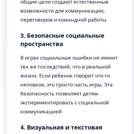
общие цели создают естественные
возможности для коммуникации,
переговоров и командной работы.
3. Безопасные социальные
пространства
В играх социальные ошибки не имеют
тех же последствий, что в реальной
жизни. Если ребенок говорит что-то
неловкое, это просто часть игры. Эта
безопасность позволяет детям
экспериментировать с социальной
коммуникацией.
4. Визуальная и текстовая