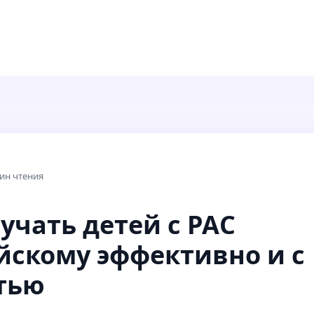
ин чтения
учать детей с РАС
йскому эффективно и с
тью