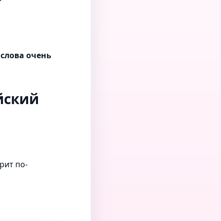
 слова очень
ийский
рит по-