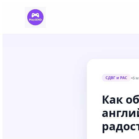
•
6 м
СДВГ и РАС
Как об
англи
радос