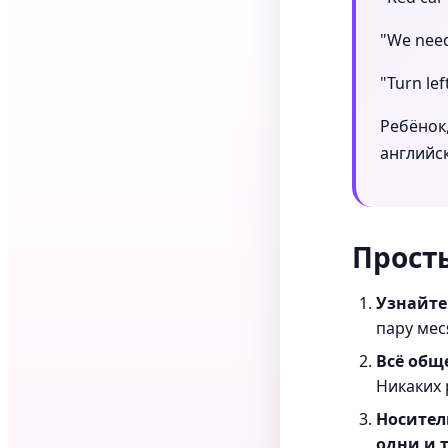
"We need 
"Turn lef
Ребёнок
английс
Прост
Узнайте
пару мес
Всё обще
Никаких 
Носител
одни и 