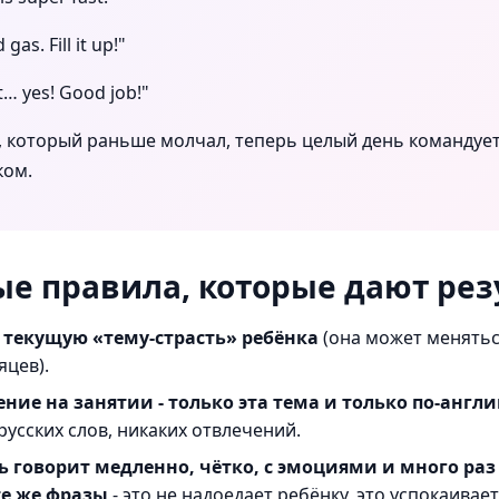
gas. Fill it up!"
t… yes! Good job!"
, который раньше молчал, теперь целый день командует
ком.
ые правила, которые дают рез
 текущую «тему-страсть» ребёнка
(она может менять
яцев).
ние на занятии - только эта тема и только по-англ
русских слов, никаких отвлечений.
ь говорит медленно, чётко, с эмоциями и много раз
те же фразы
- это не надоедает ребёнку, это успокаивает