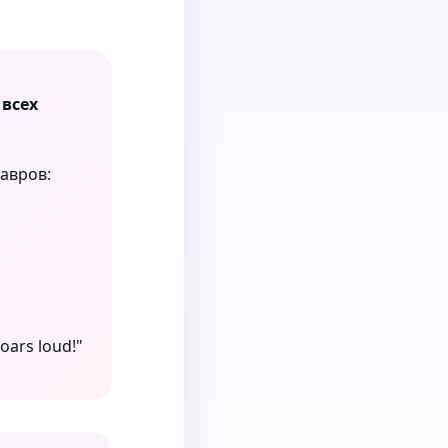
 всех
завров:
oars loud!"