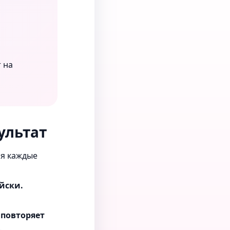
 на
ультат
ся каждые
ийски.
 повторяет
.