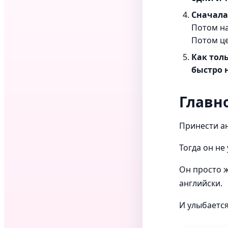
Сначала
Потом на
Потом це
Как толь
быстро 
Главно
Принести а
Тогда он не
Он просто ж
английски.
И улыбается