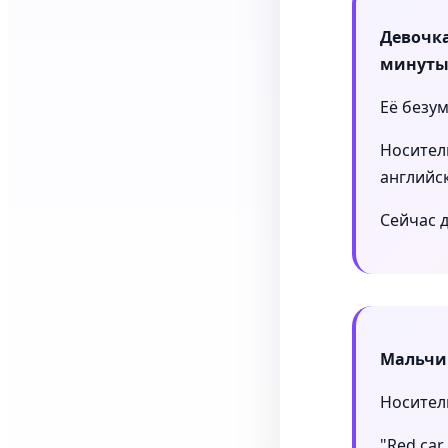
Девочка
минуты
Её безум
Носитель
английск
Сейчас д
Мальчи
Носитель
"Red car 