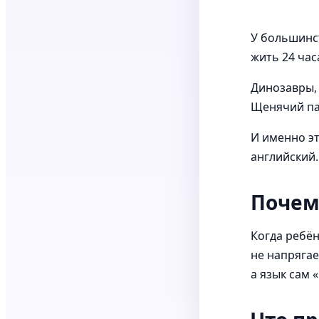
У большинст
жить 24 часа
Динозавры, 
Щенячий пат
И именно э
английский.
Почем
Когда ребён
не напрягае
а язык сам 