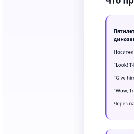
Что п
Пятилет
диноза
Носитель
"Look! T-
"Give hi
"Wow, Tr
Через па