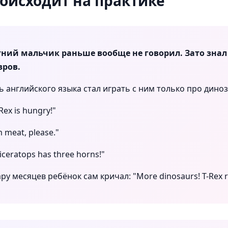
роисходит на практике
ний мальчик раньше вообще не говорил. Зато знал
вров.
 английского языка стал играть с ним только про дино
Rex is hungry!"
m meat, please."
iceratops has three horns!"
ру месяцев ребёнок сам кричал: "More dinosaurs! T-Rex r