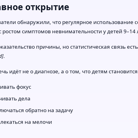
лавное открытие
атели обнаружили, что регулярное использование с
с ростом симптомов невнимательности у детей 9–14 
оказательство причины, но статистическая связь есть
d]
.
речь идёт не о диагнозе, а о том, что детям становитс
ивать фокус
чивать дела
лючаться обратно на задачу
влекаться на мелочи