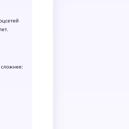
оцсетей
лет.
я сложнее: