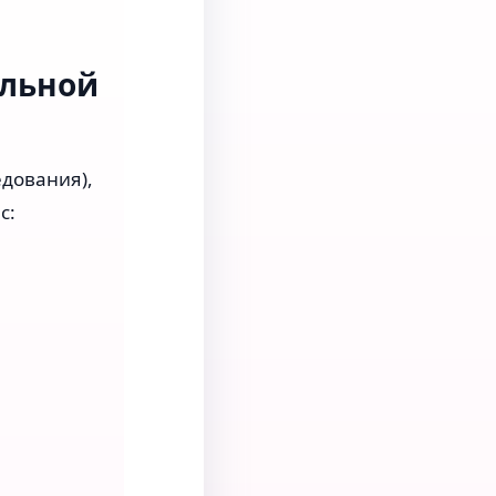
альной
дования),
с: