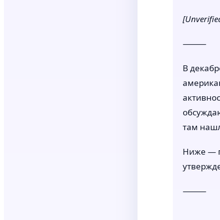
[Unverif
⸻
В декабр
американ
активнос
обсуждаю
там нашл
Ниже — п
утвержд
⸻