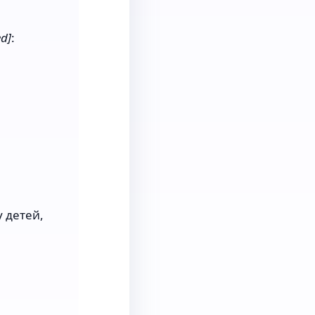
ed]
:
 детей,