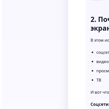
2. П
экра
В этом и
соцсе
видео
просм
ТВ
И вот чт
Соцсети