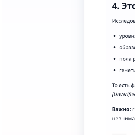
4. Эт
Исследов
уровн
образ
пола 
генет
То есть 
[Unverifie
Важно:
г
невнима
⸻