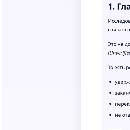
1. Г
Исследов
связано 
Это не д
[Unverifie
То есть 
удерж
закан
перек
не от
⸻