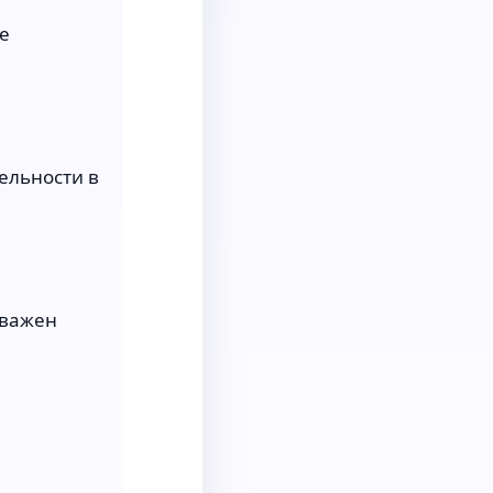
е
ельности в
 важен