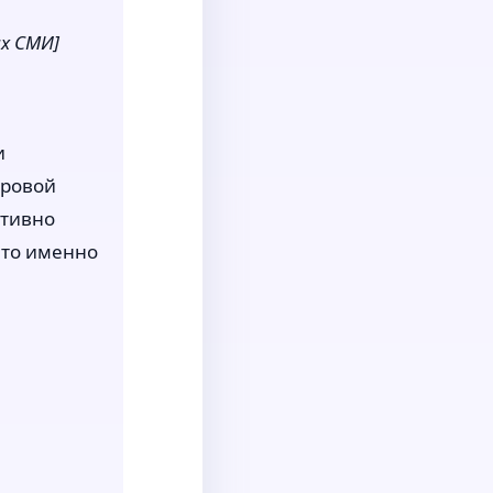
ях СМИ]
и
фровой
ктивно
что именно