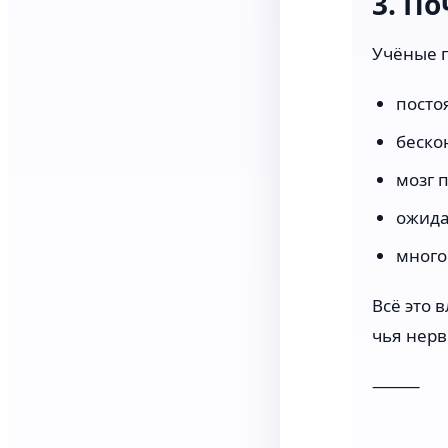
3. П
Учёные 
посто
беско
мозг 
ожида
много
Всё это 
чья нерв
⸻