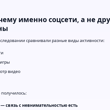
очему именно соцсети, а не др
ны
сследовании сравнивали разные виды активности:
ти
игры
отр видео
о получилось:
 — связь с невнимательностью есть