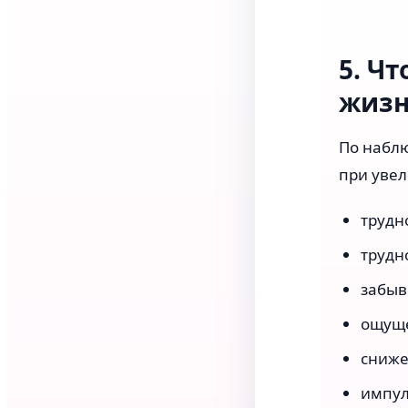
5. Ч
жиз
По наблю
при увел
трудн
трудн
забыв
ощуще
сниже
импул